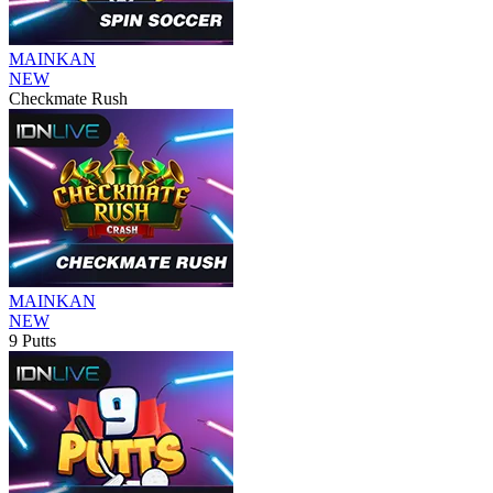
MAINKAN
NEW
Checkmate Rush
MAINKAN
NEW
9 Putts