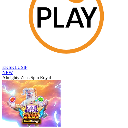
EKSKLUSIF
NEW
Almighty Zeus Spin Royal