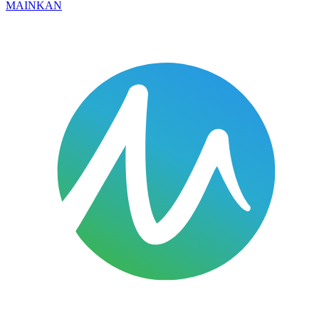
MAINKAN