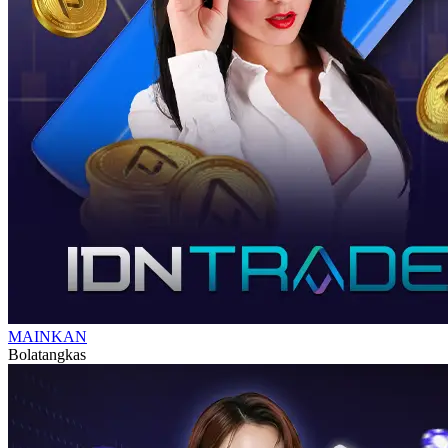
MAINKAN
Bolatangkas