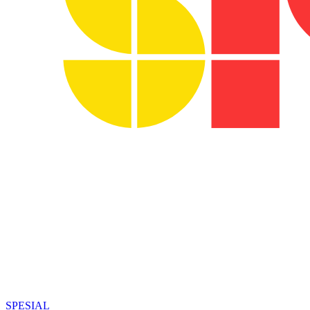
SPESIAL