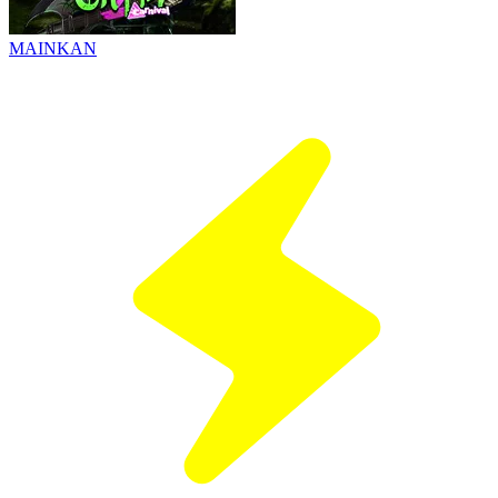
MAINKAN