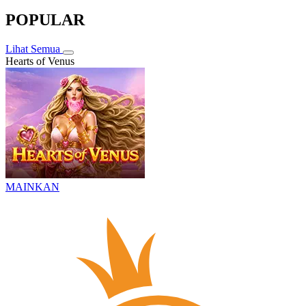
POPULAR
Lihat Semua
Hearts of Venus
MAINKAN