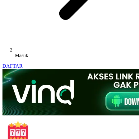
Masuk
DAFTAR