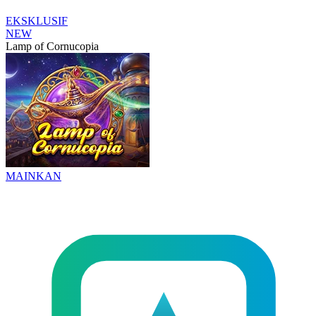
EKSKLUSIF
NEW
Lamp of Cornucopia
MAINKAN