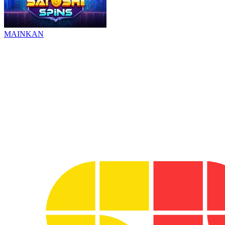
MAINKAN