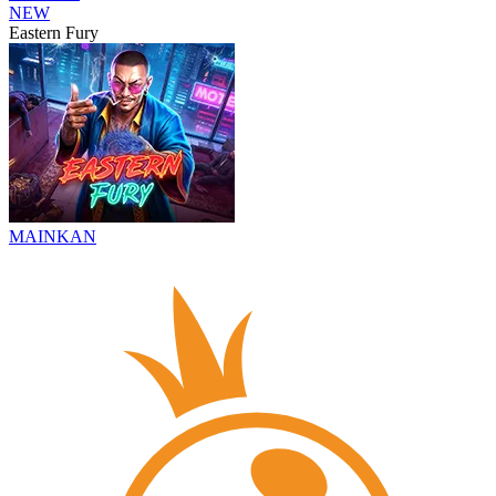
NEW
Eastern Fury
MAINKAN