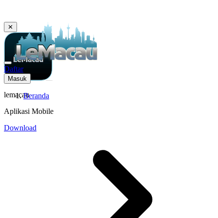
✕
Daftar
Masuk
lemacau
Beranda
Aplikasi Mobile
Download