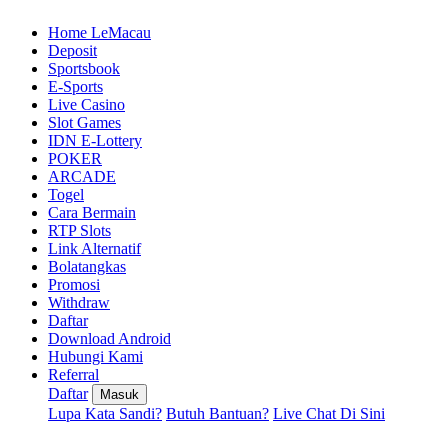
Home LeMacau
Deposit
Sportsbook
E-Sports
Live Casino
Slot Games
IDN E-Lottery
POKER
ARCADE
Togel
Cara Bermain
RTP Slots
Link Alternatif
Bolatangkas
Promosi
Withdraw
Daftar
Download Android
Hubungi Kami
Referral
Daftar
Masuk
Lupa Kata Sandi?
Butuh Bantuan?
Live Chat Di Sini