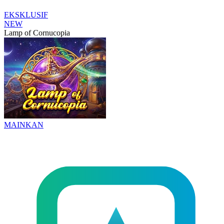
EKSKLUSIF
NEW
Lamp of Cornucopia
MAINKAN