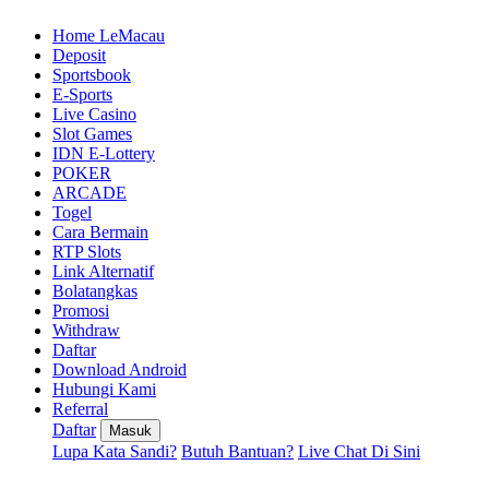
Home LeMacau
Deposit
Sportsbook
E-Sports
Live Casino
Slot Games
IDN E-Lottery
POKER
ARCADE
Togel
Cara Bermain
RTP Slots
Link Alternatif
Bolatangkas
Promosi
Withdraw
Daftar
Download Android
Hubungi Kami
Referral
Daftar
Masuk
Lupa Kata Sandi?
Butuh Bantuan?
Live Chat Di Sini