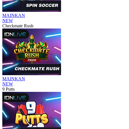
MAINKAN
NEW
Checkmate Rush
MAINKAN
NEW
9 Putts