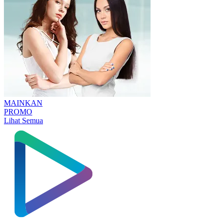
MAINKAN
PROMO
Lihat Semua