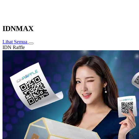
IDNMAX
Lihat Semua
IDN Raffle