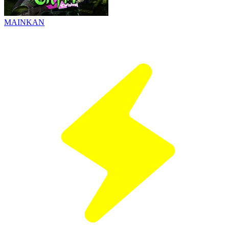
MAINKAN