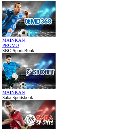
MAINKAN
PROMO
SBO SportsBook
MAINKAN
Saba Sportsbook