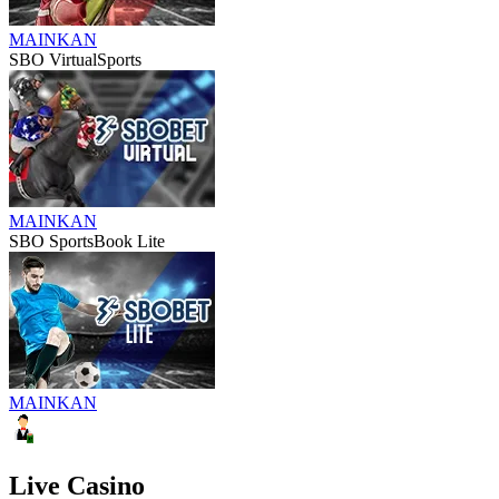
MAINKAN
SBO VirtualSports
MAINKAN
SBO SportsBook Lite
MAINKAN
Live Casino