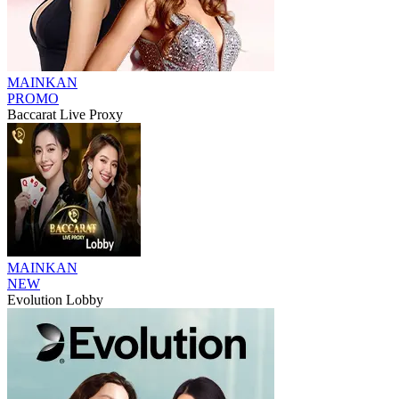
MAINKAN
PROMO
Baccarat Live Proxy
MAINKAN
NEW
Evolution Lobby