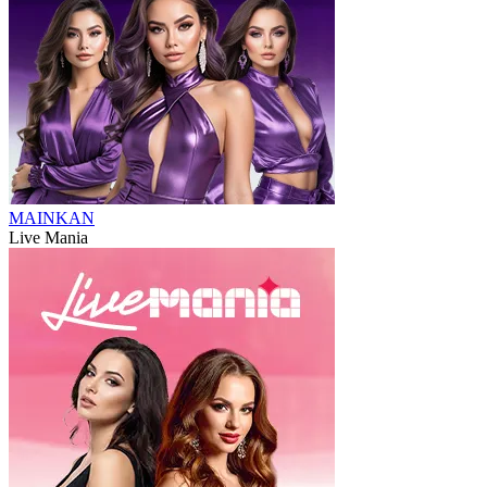
MAINKAN
Live Mania