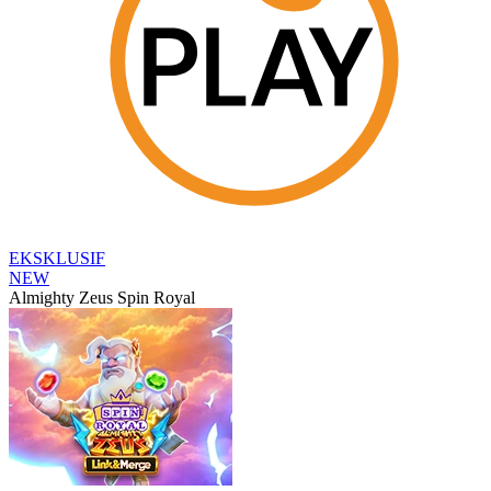
EKSKLUSIF
NEW
Almighty Zeus Spin Royal