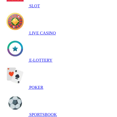
SLOT
LIVE CASINO
E-LOTTERY
POKER
SPORTSBOOK