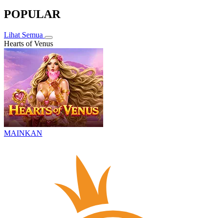
POPULAR
Lihat Semua
Hearts of Venus
MAINKAN