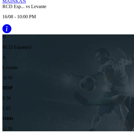
MAINKAN
RCD Esp... vs Levante
16/08 - 10:00 PM
H
RCD Espanyol
A
Levante
-0.50
HDP
0.50
1.05
Odds
-1.20