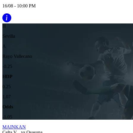
16/08 - 10:00 PM
H
Sevilla
A
Rayo Vallecano
-0.25
HDP
0.25
1.07
Odds
-1.05
MAINKAN
Celta V... vs Osasuna