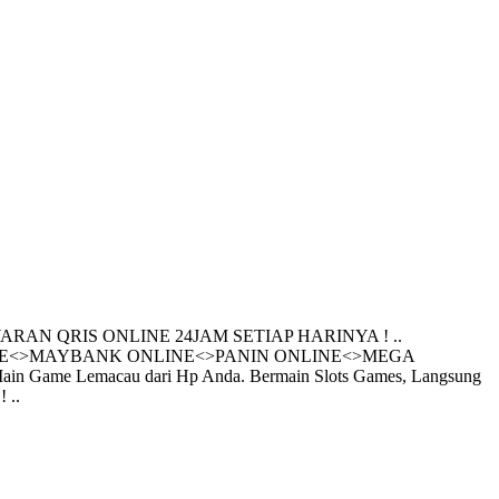
RAN QRIS ONLINE 24JAM SETIAP HARINYA ! ..
INE<>MAYBANK ONLINE<>PANIN ONLINE<>MEGA
ain Game Lemacau dari Hp Anda. Bermain Slots Games, Langsung
!! ..