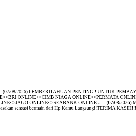
..
(07/08/2026)
PEMBERITAHUAN PENTING ! UNTUK PEMBAYA
NE<>BRI ONLINE<>CIMB NIAGA ONLINE<>PERMATA ONL
NLINE<>JAGO ONLINE<>SEABANK ONLINE ..
(07/08/2026)
M
 Rasakan sensasi bermain dari Hp Kamu Langsung!!TERIMA KASIH!!