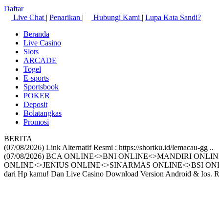
Daftar
Live Chat
|
Penarikan
|
Hubungi Kami
|
Lupa Kata Sandi?
Beranda
Live Casino
Slots
ARCADE
Togel
E-sports
Sportsbook
POKER
Deposit
Bolatangkas
Promosi
BERITA
(07/08/2026)
Link Alternatif Resmi : https://shortku.id/lemacau-gg 
(07/08/2026)
BCA ONLINE<>BNI ONLINE<>MANDIRI ONLI
ONLINE<>JENIUS ONLINE<>SINARMAS ONLINE<>BSI O
dari Hp kamu! Dan Live Casino Download Version Android & Ios.