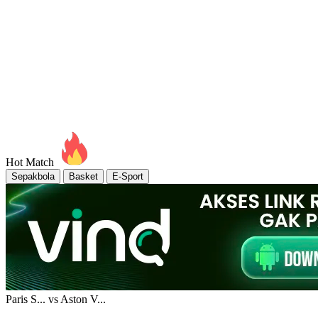
Hot Match
Sepakbola
Basket
E-Sport
Paris S... vs Aston V...