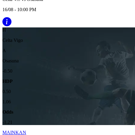
16/08 - 10:00 PM
H
Celta Vigo
A
Osasuna
-0.50
HDP
0.50
1.06
Odds
-1.21
MAINKAN