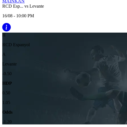
MAINKAN
RCD Esp... vs Levante
16/08 - 10:00 PM
H
RCD Espanyol
A
Levante
-0.50
HDP
0.50
1.05
Odds
-1.20