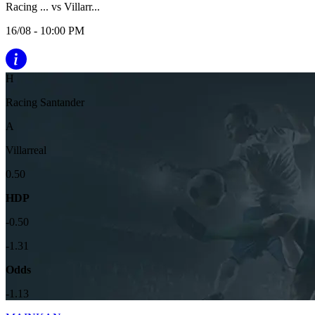
Racing ... vs Villarr...
16/08 - 10:00 PM
H
Racing Santander
A
Villarreal
0.50
HDP
-0.50
-1.31
Odds
-1.13