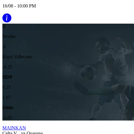
16/08 - 10:00 PM
H
Sevilla
A
Rayo Vallecano
-0.25
HDP
0.25
1.07
Odds
-1.05
MAINKAN
Celta V... vs Osasuna