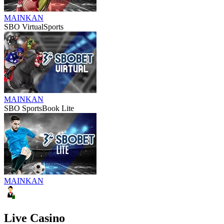
MAINKAN
SBO VirtualSports
MAINKAN
SBO SportsBook Lite
MAINKAN
Live Casino