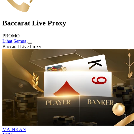
Baccarat Live Proxy
PROMO
Lihat Semua
Baccarat Live Proxy
MAINKAN