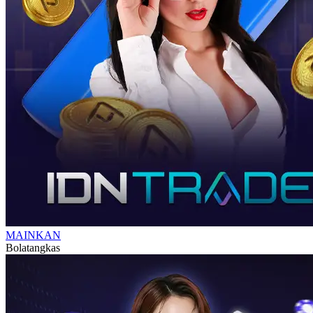
MAINKAN
Bolatangkas