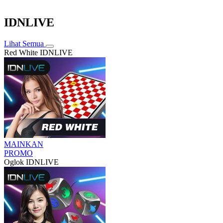
IDNLIVE
Lihat Semua
Red White IDNLIVE
MAINKAN
PROMO
Oglok IDNLIVE