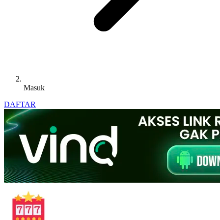
Masuk
DAFTAR