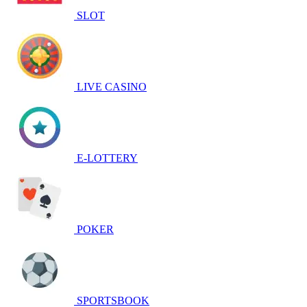
SLOT
LIVE CASINO
E-LOTTERY
POKER
SPORTSBOOK