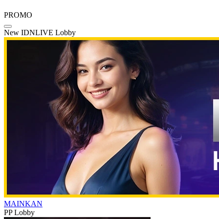
PROMO
New IDNLIVE Lobby
MAINKAN
PP Lobby