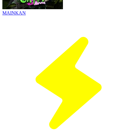
MAINKAN