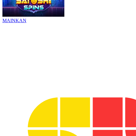
MAINKAN