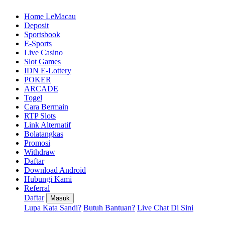
Home LeMacau
Deposit
Sportsbook
E-Sports
Live Casino
Slot Games
IDN E-Lottery
POKER
ARCADE
Togel
Cara Bermain
RTP Slots
Link Alternatif
Bolatangkas
Promosi
Withdraw
Daftar
Download Android
Hubungi Kami
Referral
Daftar
Masuk
Lupa Kata Sandi?
Butuh Bantuan?
Live Chat Di Sini