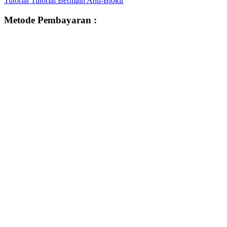
Tutorial
Tutorial Bermain
Anti-Blokir
Metode Pembayaran :