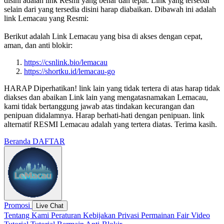
disini adalah link Resmi yang benar dan tepat. Link yang tersebar
selain dari yang tersedia disini harap diabaikan. Dibawah ini adalah
link Lemacau yang Resmi:
Berikut adalah Link Lemacau yang bisa di akses dengan cepat,
aman, dan anti blokir:
https://csnlink.bio/lemacau
https://shortku.id/lemacau-go
HARAP Diperhatikan! link lain yang tidak tertera di atas harap tidak
diakses dan abaikan Link lain yang mengatasnamakan Lemacau,
kami tidak bertanggung jawab atas tindakan kecurangan dan
penipuan didalamnya. Harap berhati-hati dengan penipuan. link
alternatif RESMI
Lemacau
adalah yang tertera diatas. Terima kasih.
Beranda
DAFTAR
Promosi
Live Chat
Tentang Kami
Peraturan
Kebijakan Privasi
Permainan Fair
Video