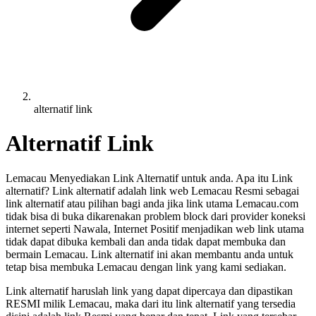
alternatif link
Alternatif Link
Lemacau Menyediakan Link Alternatif untuk anda. Apa itu Link
alternatif? Link alternatif adalah link web Lemacau Resmi sebagai
link alternatif atau pilihan bagi anda jika link utama Lemacau.com
tidak bisa di buka dikarenakan problem block dari provider koneksi
internet seperti Nawala, Internet Positif menjadikan web link utama
tidak dapat dibuka kembali dan anda tidak dapat membuka dan
bermain Lemacau. Link alternatif ini akan membantu anda untuk
tetap bisa membuka Lemacau dengan link yang kami sediakan.
Link alternatif haruslah link yang dapat dipercaya dan dipastikan
RESMI milik Lemacau, maka dari itu link alternatif yang tersedia