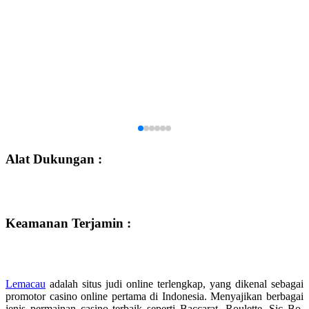
Alat Dukungan :
Keamanan Terjamin :
Lemacau
adalah situs judi online terlengkap, yang dikenal sebagai
promotor casino online pertama di Indonesia. Menyajikan berbagai
jenis permainan casino terbaik seperti Baccarat, Roulette, Sic Bo,